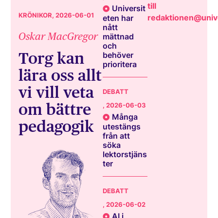
till
Universit
KRÖNIKOR
, 2026-06-01
redaktionen@unive
eten har
nått
Oskar MacGregor
mättnad
och
Torg kan
behöver
prioritera
lära oss allt
vi vill veta
DEBATT
om bättre
, 2026-06-03
Många
pedagogik
utestängs
från att
söka
lektorstjäns
ter
DEBATT
, 2026-06-02
AI i