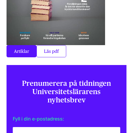
Artiklar
Läs pdf
Prenumerera på tidningen
Universitets­lärarens
nyhetsbrev
Fyll i din e-postadress: