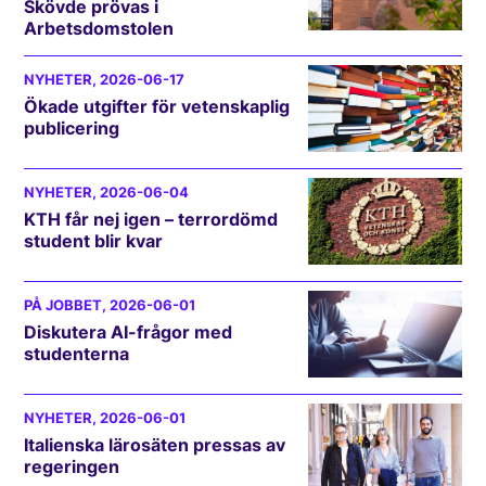
Skövde prövas i
Arbetsdomstolen
NYHETER
, 2026-06-17
Ökade utgifter för vetenskaplig
publicering
NYHETER
, 2026-06-04
KTH får nej igen – terrordömd
student blir kvar
PÅ JOBBET
, 2026-06-01
Diskutera AI-frågor med
studenterna
NYHETER
, 2026-06-01
Italienska lärosäten pressas av
regeringen