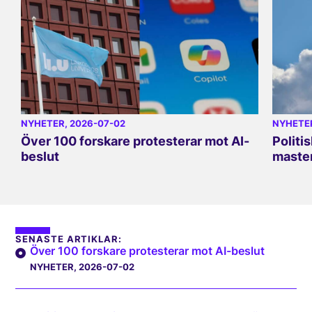
NYHETER
, 2026-07-02
NYHETE
Över 100 forskare protesterar mot AI-
Politi
beslut
master
SENASTE ARTIKLAR:
Över 100 forskare protesterar mot AI-beslut
NYHETER
, 2026-07-02