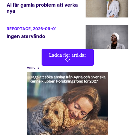
AI får gamla problem att verka
nya
REPORTAGE
, 2026-06-01
Ingen återvändo
Ladda fler artiklar
Annons