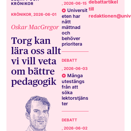
debattartikel
, 2026-06-15
KRÖNIKOR
till
Universit
KRÖNIKOR
, 2026-06-01
redaktionen@unive
eten har
nått
Oskar MacGregor
mättnad
och
Torg kan
behöver
prioritera
lära oss allt
vi vill veta
DEBATT
om bättre
, 2026-06-03
Många
pedagogik
utestängs
från att
söka
lektorstjäns
ter
DEBATT
, 2026-06-02