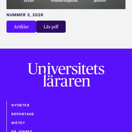
NUMMER 3, 2026
Artiklar
Läs pdf
NYHETER
REPORTAGE
MÖTET
PÅ JOBBET