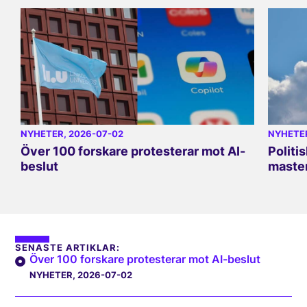
NYHETER
, 2026-07-02
NYHETE
Över 100 forskare protesterar mot AI-
Politi
beslut
master
SENASTE ARTIKLAR:
Över 100 forskare protesterar mot AI-beslut
NYHETER
, 2026-07-02