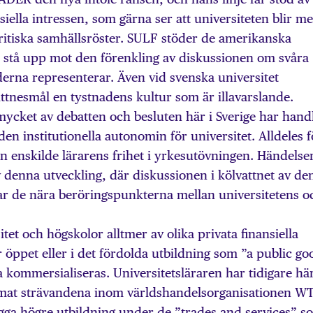
ella intressen, som gärna ser att universiteten blir m
ritiska samhällsröster. SULF stöder de amerikanska
att stå upp mot den förenkling av diskussionen om svåra
derna representerar. Även vid svenska universitet
ittnesmål en tystnadens kultur som är illavarslande.
 mycket av debatten och besluten här i Sverige har hand
en institutionella autonomin för universitet. Alldeles f
en enskilde lärarens frihet i yrkesutövningen. Händelse
av denna utveckling, där diskussionen i kölvattnet av den
sar de nära beröringspunkterna mellan universitetens o
tet och högskolor alltmer av olika privata finansiella
r öppet eller i det fördolda utbildning som ”a public go
a kommersialiseras. Universitetsläraren har tidigare hä
at strävandena inom världshandelsorganisationen W
lägga högre utbildning under de ”trades and services” s