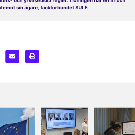
ets- och yrkesetiska regler. Tidningen har en fri och
entemot sin ägare, fackförbundet SULF.