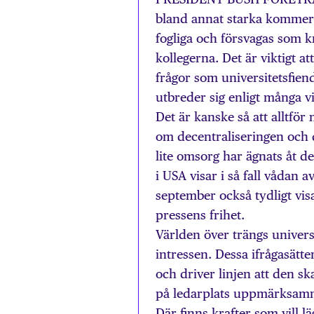
bland annat starka kommersi
fogliga och försvagas som k
kollegerna. Det är viktigt 
frågor som universitetsfien
utbreder sig enligt många v
Det är kanske så att alltför
om decentraliseringen och d
lite omsorg har ägnats åt d
i USA visar i så fall vådan 
september också tydligt vi
pressens frihet.
Världen över trängs universi
intressen. Dessa ifrågasätte
och driver linjen att den sk
på ledarplats uppmärksamm
Där finns krafter som vill 