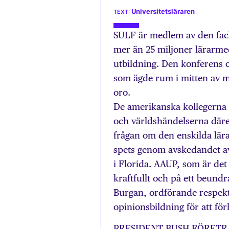
Universitetsläraren
SULF är medlem av den fack
mer än 25 miljoner lärarme
utbildning. Den konferens 
som ägde rum i mitten av m
oro.
De amerikanska kollegerna v
och världshändelserna däre
frågan om den enskilda lärar
spets genom avskedandet av
i Florida. AAUP, som är de
kraftfullt och på ett beund
Burgan, ordförande respekti
opinionsbildning för att fö
PRESIDENT BUSH FÖRETRÄDER