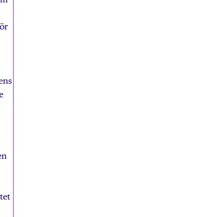
för
tens
e
en
tet