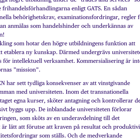
 frihandelsförhandlingarna enligt GATS. En sådan
onella behörighetskrav, examinationsfordringar, regler 
 kan anmälas som handelshinder och underkännas av
n!
kling som hotar den högre utbildningens funktion att
att etablera ny kunskap. Därmed undergrävs universite
s för intellektuell verksamhet. Kommersialisering är int
ornas ”mission”.
ar sett tydliga konsekvenser av att vinstgivande
amman med universiteten. Inom det transnationella
retaget egna kurser, sköter antagning och kontrollerar d
ivt byggs upp. De inblandade universiteten förlorar
kringen, som sköts av en underavdelning till det
 är lätt att förutse att kraven på resultat och produktivi
itetsfordringar som ställs. Och de medverkande