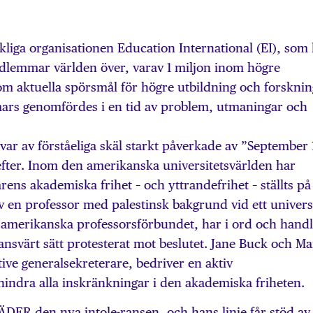
liga organisationen Education International (EI), som
dlemmar världen över, varav 1 miljon inom högre
om aktuella spörsmål för högre utbildning och forsknin
ars genomfördes i en tid av problem, utmaningar och
ar av förståeliga skäl starkt påverkade av ”September 
fter. Inom den amerikanska universitetsvärlden har
ens akademiska frihet – och yttrandefrihet – ställts på
 en professor med palestinsk bakgrund vid ett univers
t amerikanska professorsförbundet, har i ord och handl
ransvärt sätt protesterat mot beslutet. Jane Buck och M
ve generalsekreterare, bedriver en aktiv
rhindra alla inskränkningar i den akademiska friheten.
 den nya intole-ransen, och hans linje får stöd av