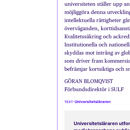
universiteten ställer upp an
möjliggöra denna utveckling
intellektuella rättigheter g
överväganden, korttidsanst
Kvalitetssäkring och ackre
Institutionella och nationel
skyddas mot intrång av glo
som driver fram kommersia
befrämjar kortsiktiga och s
GÖRAN BLOMQVIST
Förbundsdirektör i SULF
Universitetsläraren
Universitetsläraren utfor