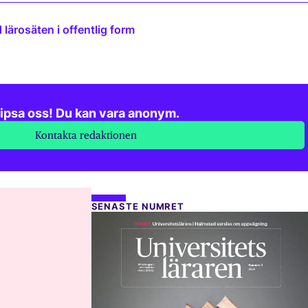
lärosäten i offentlig form
ipsa oss! Du kan vara anonym.
Kontakta redaktionen
SENASTE NUMRET