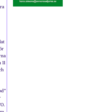
era
lat
ör
rna
 11
ch
od”
r
TO.
om