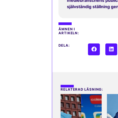
mediebranschens publicit
självständig ställning g
ÄMNEN I
ARTIKELN:
DELA:
RELATERAD LÄSNING: