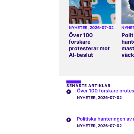
NYHETER
, 2026-07-02
NYHE
Över 100
Polit
forskare
hant
protesterar mot
mast
AI-beslut
väck
SENASTE ARTIKLAR:
Över 100 forskare protes
NYHETER
, 2026-07-02
Politiska hanteringen av
NYHETER
, 2026-07-02