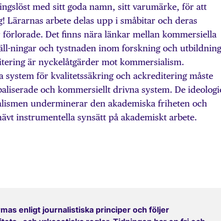
ingslöst med sitt goda namn, sitt varumärke, för att
! Lärarnas arbete delas upp i småbitar och deras
år förlorade. Det finns nära länkar mellan kommersiella
äll-ningar och tystnaden inom forskning och utbildning
ditering är nyckelåtgärder mot kommersialism.
la system för kvalitetssäkring och ackreditering måste
baliserade och kommersiellt drivna system. De ideologi
lismen underminerar den akademiska friheten och
nävt instrumentella synsätt på akademiskt arbete.
mas enligt journalistiska principer och följer