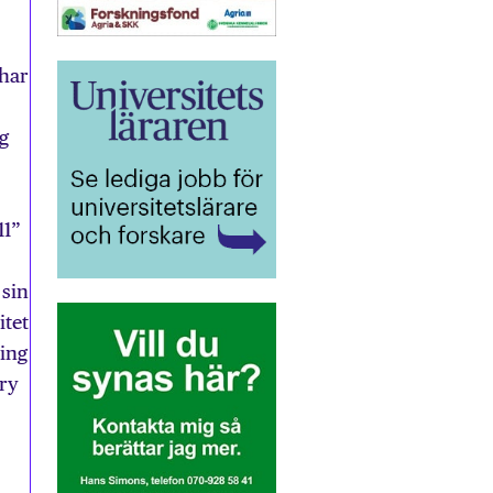
 har
g
11”
 sin
itet
ing
ary