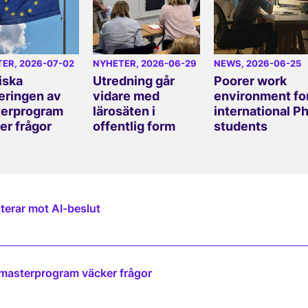
TER
, 2026-07-02
NYHETER
, 2026-06-29
NEWS
, 2026-06-25
iska
Utredning går
Poorer work
eringen av
vidare med
environment fo
erprogram
lärosäten i
international P
er frågor
offentlig form
students
terar mot AI-beslut
 masterprogram väcker frågor