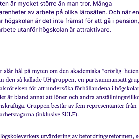
ten är mycket större än man tror. Många
farenheter av arbete på olika lärosäten. Och när en
r högskolan är det inte främst för att gå i pension,
arbete utanför högskolan är attraktivare.
r slår hål på myten om den akademiska ”orörlig- heten
ån den så kallade UH-gruppen, en partsammansatt gru
talsrörelsen för att undersöka förhållandena i högskola
let är bland annat att löner och andra anställningsvillko
nskraftiga. Gruppen består av fem representanter från
arbetstagarna (inklusive SULF).
Högskoleverkets utvärdering av befordringsreformen, 