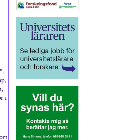
”.
pp,
n,
r i
som