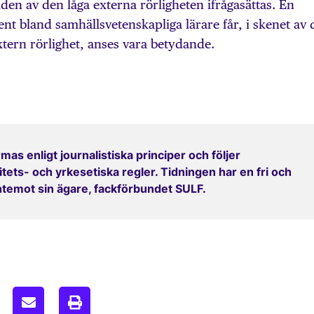
lden av den låga externa rörligheten ifrågasättas. En
ent bland samhällsvetenskapliga lärare får, i skenet av
xtern rörlighet, anses vara betydande.
mas enligt journalistiska principer och följer
ets- och yrkesetiska regler. Tidningen har en fri och
entemot sin ägare, fackförbundet SULF.