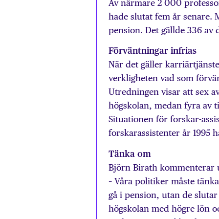
Av närmare 2 000 professore
hade slutat fem år senare. M
pension. Det gällde 336 av 
Förväntningar infrias
När det gäller karriärtjäns
verkligheten vad som förvän
Utredningen visar att sex a
högskolan, medan fyra av t
Situationen för forskar-assi
forskarassistenter år 1995
Tänka om
Björn Birath kommenterar 
– Våra politiker måste tänk
gå i pension, utan de slutar 
högskolan med högre lön och