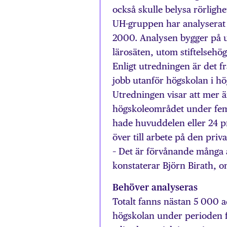
också skulle belysa rörlig
UH-gruppen har analyserat 
2000. Analysen bygger på up
lärosäten, utom stiftelseh
Enligt utredningen är det f
jobb utanför högskolan i hö
Utredningen visar att mer ä
högskoleområdet under fem
hade huvuddelen eller 24 pr
över till arbete på den pri
– Det är förvånande många 
konstaterar Björn Birath,
Behöver analyseras
Totalt fanns nästan 5 000 
högskolan under perioden f