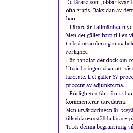
De lärare som jobbar kvar 
ofta gratis. Baksidan av det
han.
– Lärare är i allmänhet myck
Men det gäller bara till en 
Också utvärderingen av bef
rörlighet.
Här handlar det dock om r
Utvärderingen visar att näst
lärosäte. Det gäller 67 pro
procent av adjunkterna.
– Rörligheten får därmed an
kommenterar utredarna.
Men utvärderingen är begrän
tillsvidareanställda lärare 
Trots denna begränsning vil