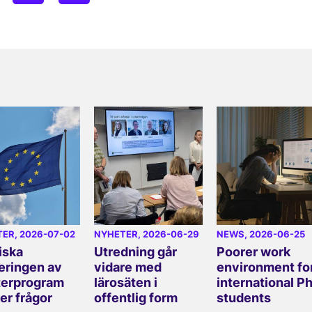
TER
, 2026-07-02
NYHETER
, 2026-06-29
NEWS
, 2026-06-25
iska
Utredning går
Poorer work
eringen av
vidare med
environment fo
erprogram
lärosäten i
international P
er frågor
offentlig form
students