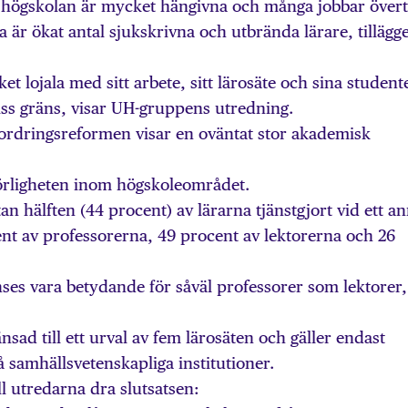
i högskolan är mycket hängivna och många jobbar övert
ta är ökat antal sjukskrivna och utbrända lärare, tillägg
et lojala med sitt arbete, sitt lärosäte och sina student
viss gräns, visar UH-gruppens utredning.
ordringsreformen visar en oväntat stor akademisk
örligheten inom högskoleområdet.
an hälften (44 procent) av lärarna tjänstgjort vid ett a
cent av professorerna, 49 procent av lektorerna och 26
ses vara betydande för såväl professorer som lektorer,
sad till ett urval av fem lärosäten och gäller endast
på samhällsvetenskapliga institutioner.
l utredarna dra slutsatsen: