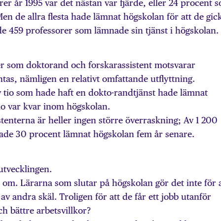
r år 1995 var det nästan var fjärde, eller 24 procent 
en de allra flesta hade lämnat högskolan för att de gick
de 459 professorer som lämnade sin tjänst i högskolan.
ter som doktorand och forskarassistent motsvarar
tas, nämligen en relativt omfattande utflyttning.
v tio som hade haft en dokto-randtjänst hade lämnat
io var kvar inom högskolan.
stenterna är heller ingen större överraskning; Av 1 200
 hade 30 procent lämnat högskolan fem år senare.
utvecklingen.
a om. Lärarna som slutar på högskolan gör det inte för a
av andra skäl. Troligen för att de får ett jobb utanför
 bättre arbetsvillkor?