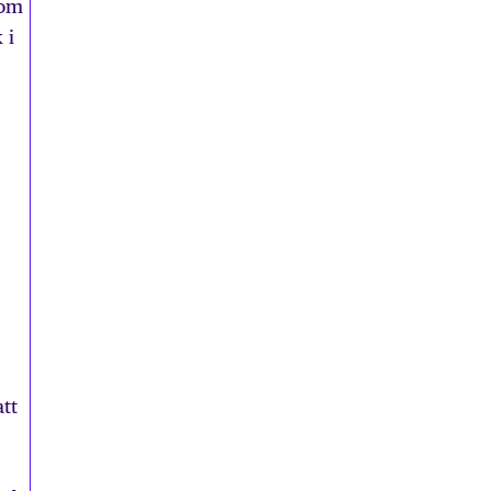
som
 i
tt