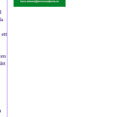
l
la
 ett
ten
ått
0