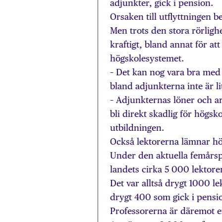
adjunkter, gick i pension.
Orsaken till utflyttningen
Men trots den stora rörligh
kraftigt, bland annat för at
högskolesystemet.
– Det kan nog vara bra med 
bland adjunkterna inte är lit
– Adjunkternas löner och arb
bli direkt skadlig för högsko
utbildningen.
Också lektorerna lämnar hög
Under den aktuella femårspe
landets cirka 5 000 lektorer
Det var alltså drygt 1000 
drygt 400 som gick i pensi
Professorerna är däremot en