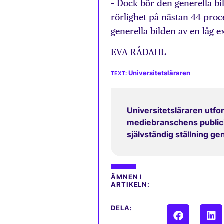
– Dock bör den generella bi
rörlighet på nästan 44 proc
generella bilden av en låg e
EVA RÅDAHL
Universitetsläraren
Universitetsläraren utfor
mediebranschens publicit
självständig ställning g
ÄMNEN I
ARTIKELN:
DELA: