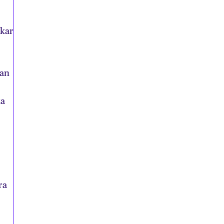
ökar
lan
ka
ra