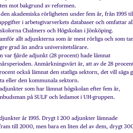
heten mot bakgrund av reformen.
den akademiska rörligheten under fem år, från 1995 til
pgifter i arbetsgivarverkets databaser och omfattar al
ögskolorna Chalmers och Högskolan i Jönköping.
ramför allt adjunkterna som är mest rörliga och som tar
gre grad än andra universitetslärare.
n var fjärde adjunkt (28 procent) hade lämnat
årsperioden. Anmärkningsvärt är, att av de 28 procen
ocent också lämnat den statliga sektorn, det vill säga g
vata eller den kommunala sektorn.
adjunkter som har lämnat högskolan efter fem år,
 ombudsman på SULF och ledamot i UH-gruppen.
adjunkter år 1995. Drygt 1 200 adjunkter lämnade
ram till 2000, men bara en liten del av dem, drygt 30