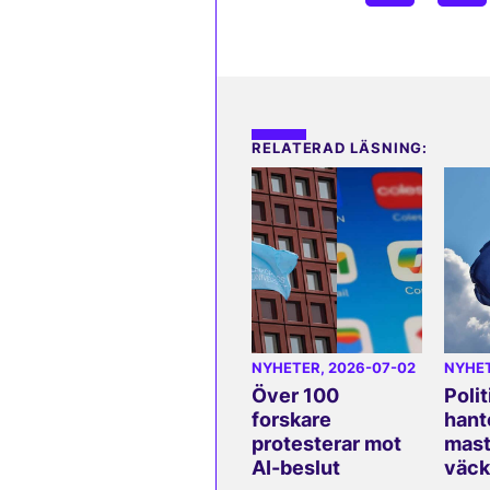
RELATERAD LÄSNING:
NYHETER
, 2026-07-02
NYHE
Över 100
Polit
forskare
hant
protesterar mot
mast
AI-beslut
väck