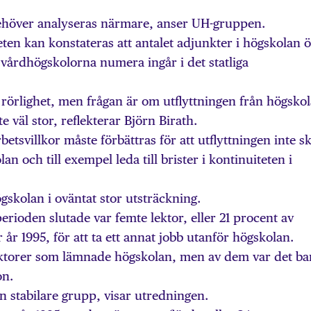
 behöver analyseras närmare, anser UH-gruppen.
eten kan konstateras att antalet adjunkter i högskolan 
t vårdhögskolorna numera ingår i det statliga
rörlighet, men frågan är om utflyttningen från högsko
e väl stor, reflekterar Björn Birath.
etsvillkor måste förbättras för att utflyttningen inte s
lan och till exempel leda till brister i kontinuiteten i
skolan i oväntat stor utsträckning.
rioden slutade var femte lektor, eller 21 procent av
 år 1995, för att ta ett annat jobb utanför högskolan.
lektorer som lämnade högskolan, men av dem var det ba
on.
 stabilare grupp, visar utredningen.