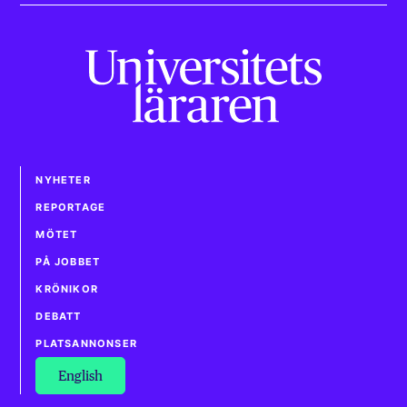
NYHETER
REPORTAGE
MÖTET
PÅ JOBBET
KRÖNIKOR
DEBATT
PLATSANNONSER
English