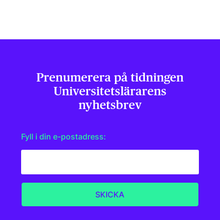
Prenumerera på tidningen
Universitets­lärarens
nyhetsbrev
Fyll i din e-postadress: