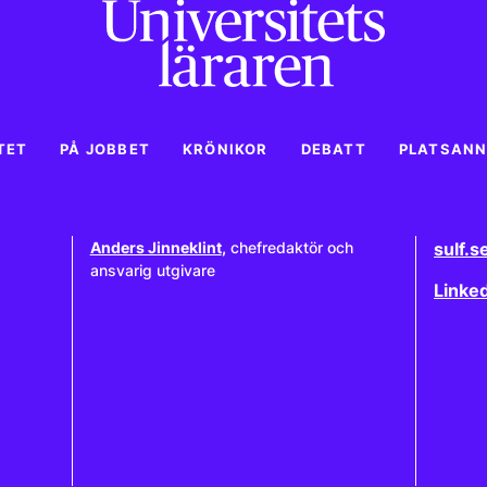
TET
PÅ JOBBET
KRÖNIKOR
DEBATT
PLATSAN
Anders Jinneklint
,
chefredaktör och
sulf.s
ansvarig utgivare
Linke