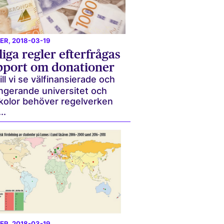
ER
, 2018-03-19
iga regler efterfrågas
apport om donationer
ill vi se välfinansierade och
ngerande universitet och
kolor behöver regelverken
..
ER
, 2018-03-19