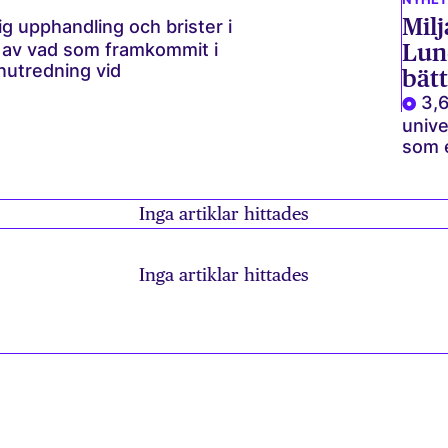
Milj
g upphandling och brister i
Lund
l av vad som framkommit i
nutredning vid
bätt
3,6
unive
som e
Inga artiklar hittades
Inga artiklar hittades