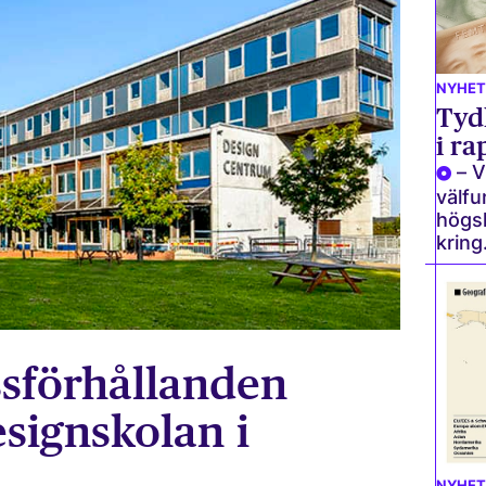
NYHET
Tydl
i r
– V
välfu
högs
kring.
sförhållanden
signskolan i
NYHET