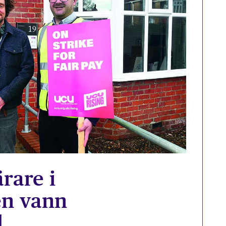
ärare i
en vann
d