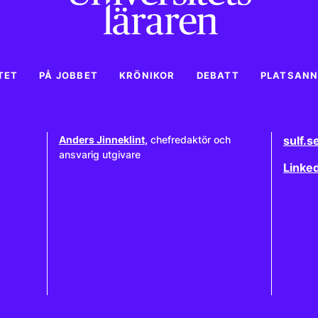
TET
PÅ JOBBET
KRÖNIKOR
DEBATT
PLATSAN
Anders Jinneklint
,
chefredaktör och
sulf.s
ansvarig utgivare
Linke