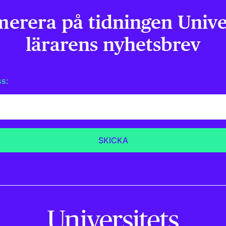
erera på tidningen Univer
lärarens nyhetsbrev
ss: