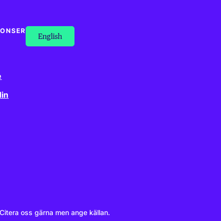
NONSER
English
e
din
. Citera oss gärna men ange källan.