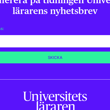
erera på tidningen Univer
lärarens nyhetsbrev
ss: