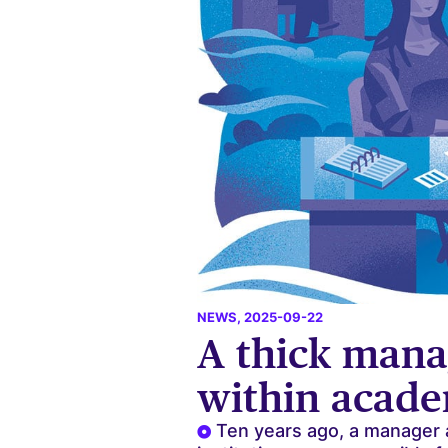
NEWS
, 2025-09-22
A thick mana
within acad
Ten years ago, a manager a