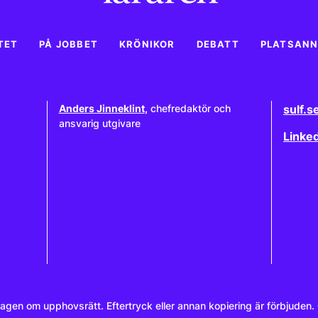
TET
PÅ JOBBET
KRÖNIKOR
DEBATT
PLATSAN
Anders Jinneklint
,
chefredaktör och
sulf.s
ansvarig utgivare
Linke
 lagen om upphovsrätt. Eftertryck eller annan kopiering är förbjuden