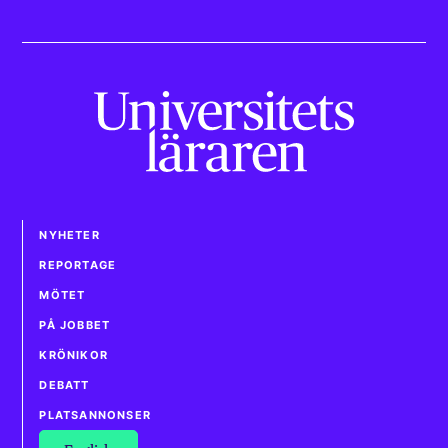
NYHETER
REPORTAGE
MÖTET
PÅ JOBBET
KRÖNIKOR
DEBATT
PLATSANNONSER