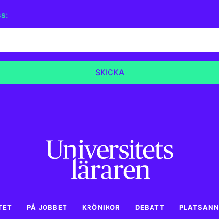
ss:
TET
PÅ JOBBET
KRÖNIKOR
DEBATT
PLATSAN