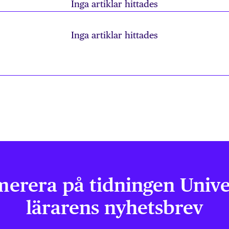
Inga artiklar hittades
Inga artiklar hittades
erera på tidningen Univer
lärarens nyhetsbrev