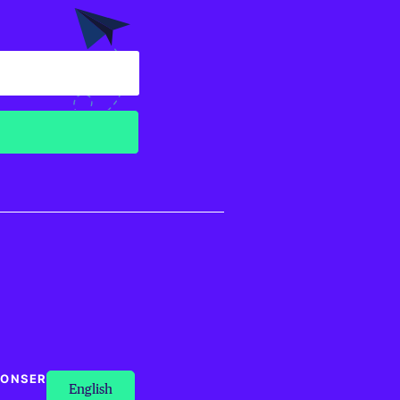
NONSER
English