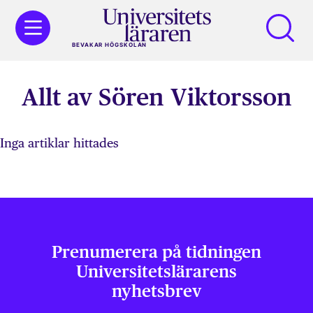
BEVAKAR HÖGSKOLAN
Allt av Sören Viktorsson
Inga artiklar hittades
Prenumerera på tidningen
Universitets­lärarens
nyhetsbrev