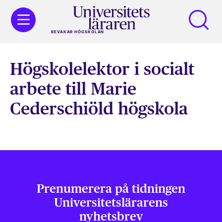
BEVAKAR HÖGSKOLAN
Högskolelektor i socialt
arbete till Marie
Cederschiöld högskola
Prenumerera på tidningen
Universitets­lärarens
nyhetsbrev