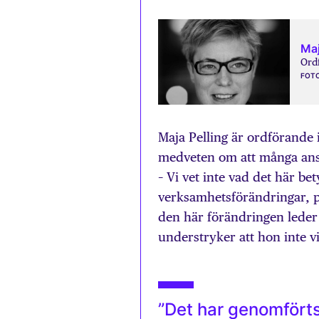
Maj
Ordf
FOT
Maja Pelling är ordförande 
medveten om att många anst
– Vi vet inte vad det här b
verksamhetsförändringar, på
den här förändringen leder t
understryker att hon inte 
”Det har genomförts