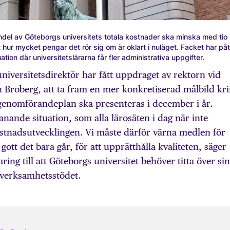
el av Göteborgs universitets totala kostnader ska minska med tio
t hur mycket pengar det rör sig om är oklart i nuläget. Facket har påt
tuation där universitetslärarna får fler administrativa uppgifter.
universitetsdirektör har fått uppdraget av rektorn vid
n Broberg, att ta fram en mer konkretiserad målbild kr
 genomförandeplan ska presenteras i december i år.
anande situation, som alla lärosäten i dag när inte
ostnadsutvecklingen. Vi måste därför värna medlen för
gott det bara går, för att upprätthålla kvaliteten, säger
ing till att Göteborgs universitet behöver titta över si
 verksamhetsstödet.