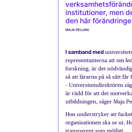
verksamhetsförändri
institutioner, men d
den här förändringen 
MAJA PELLING
I samband med
universitet
representanterna att om le
forskning, är det nödvändig
så att lärarna på så sätt får
– Universitetsdirektören sä
är rädd för att det motverkar
utbildningen, säger Maja Pel
Hon understryker att facket 
organisationen ska se ut. H
transparent som möjligt.