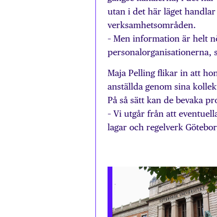
utan i det här läget handla
verksamhetsområden.
– Men information är helt 
personalorganisationerna, 
Maja Pelling flikar in att h
anställda genom sina kollekt
På så sätt kan de bevaka pr
– Vi utgår från att eventuel
lagar och regelverk Göteborgs