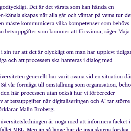
 godtyckligt. Det är det värsta som kan hända en
-känsla skapas när alla går och väntar på vems tur de
ngen måste kommunicera vilka kompetenser som behövs
arbetsuppgifter som kommer att försvinna, säger Maja
 sin tur att det är olyckligt om man har upplevt tidiga
ga och att processen ska hanteras i dialog med
versiteten generellt har varit ovana vid en situation dä
Så vår förmåga till omställning som organisation, beh
ra den här processen utan också hur vi förbereder
 arbetsuppgifter när digitaliseringen och AI tar större
förklarar Malin Broberg.
niversitetsledningen är noga med att informera facket i
 fallet MBL. Men än så länge har de inga skarpa förslag