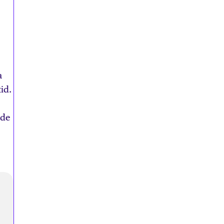
a
id.
 de