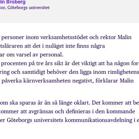
in Broberg
or, Göteborgs universitet
0 personer inom verksamhetsstödet och rektor Malin
tsläraren att det i nuläget inte finns några
kar om varsel av personal.
procenten på tre års sikt är det viktigt att ha någon fo
sering och samtidigt behöver den ligga inom rimligheten
ska påverka kärnverksamheten negativt, förklarar Malin
om ska sparas är än så länge oklart. Det kommer att b
kommer att avgränsas och definieras i den kommande
r Göteborgs universitets kommunikationsavdelning i e
.