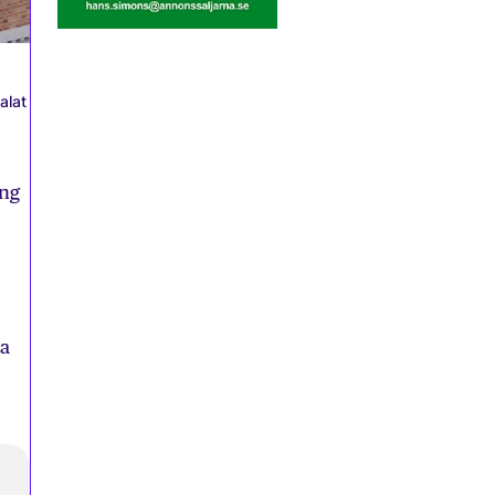
alat
ing
na