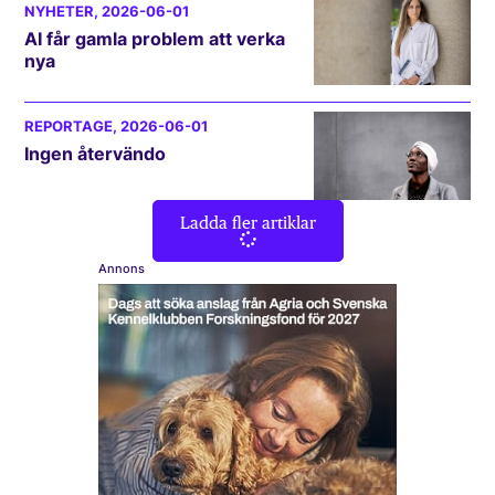
NYHETER
, 2026-06-01
AI får gamla problem att verka
nya
REPORTAGE
, 2026-06-01
Ingen återvändo
Ladda fler artiklar
Annons