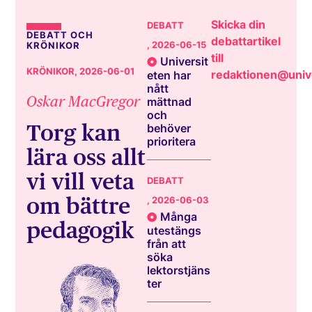
Skicka din
DEBATT
DEBATT OCH
debattartikel
, 2026-06-15
KRÖNIKOR
till
Universit
KRÖNIKOR
, 2026-06-01
redaktionen@unive
eten har
nått
Oskar MacGregor
mättnad
och
Torg kan
behöver
prioritera
lära oss allt
vi vill veta
DEBATT
om bättre
, 2026-06-03
Många
pedagogik
utestängs
från att
söka
lektorstjäns
ter