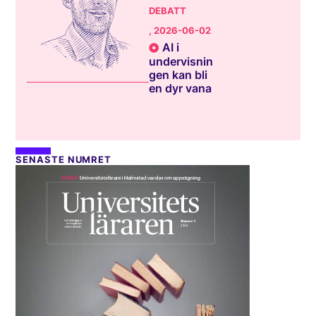
DEBATT
, 2026-06-02
AI i
undervisnin
gen kan bli
en dyr vana
SENASTE NUMRET